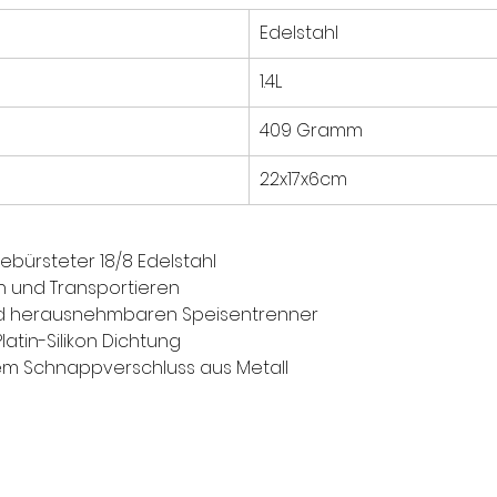
Edelstahl
1.4L
409 Gramm
22x17x6cm
bürsteter 18/8 Edelstahl
n und Transportieren
und herausnehmbaren Speisentrenner
atin-Silikon Dichtung
dem Schnappverschluss aus Metall