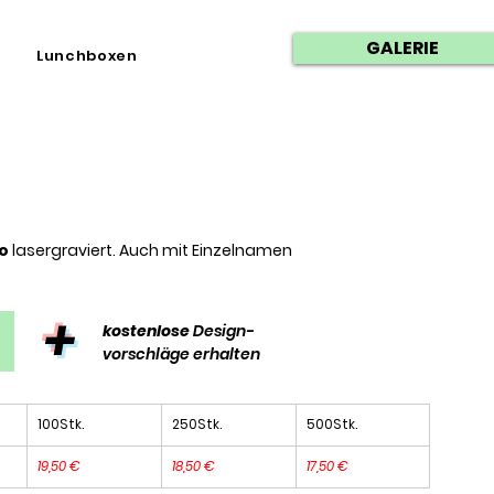
GALERIE
Lunchboxen
o
lasergraviert. A
uch mit Einzelnamen
+
kostenlose
Design-
vorschläge erhalten
100Stk.
250Stk.
500Stk.
19,50 €
18,50 €
17,50 €