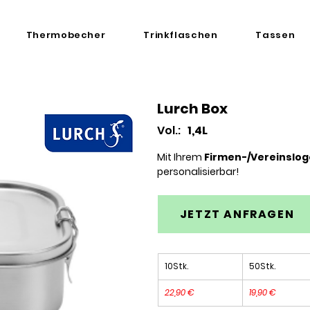
Thermobecher
Trinkflaschen
Tassen
Lurch Box
Vol.:
1,4L
Mit Ihrem
Firmen-/Vereinslog
personalisierbar!
JETZT ANFRAGEN
10Stk.
50Stk.
22,90 €
19,90 €