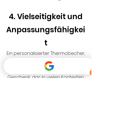
4. Vielseitigkeit und
Anpassungsfähigkei
t
Ein personalisierter Thermobecher,
eine Thermoflasche oder eine
Lunchbox ist ein vielseitiges
Geschenk, das in vielen Kontexten
verwendet werden kann. Ob als
kleines Dankeschön an die
Belegschaft, als Incentive für
besonders engagierte Mitarbeiter
oder als besonderes Präsent für
langjährige Kunden – diese