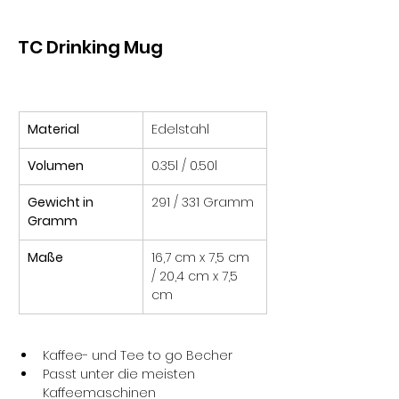
TC Drinking Mug
Material
Edelstahl
Volumen
0.35l / 0.50l
Gewicht in 
291 / 331 Gramm
Gramm
Maße
16,7 cm x 7,5 cm 
/ 20,4 cm x 7,5 
cm
Kaffee- und Tee to go Becher
Passt unter die meisten 
Kaffeemaschinen