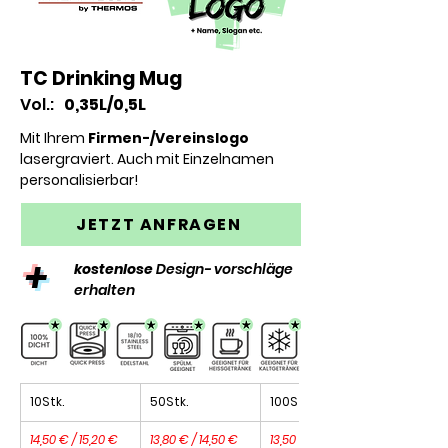
TC Drinking Mug
Vol.:
0,35L/0,5L
Mit Ihrem
Firmen-/Vereinslogo
lasergraviert. A
uch mit Einzelnamen
personalisierbar!
JETZT ANFRAGEN
+
kostenlose
Design- vorschläge
erhalten
10Stk.
50Stk.
100Stk.
14,50 € / 15,20 €
13,80 € / 14,50 €
13,50 € / 14,00 €