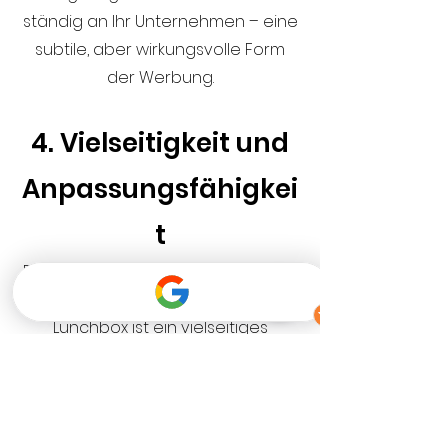
ständig an Ihr Unternehmen – eine
subtile, aber wirkungsvolle Form
der Werbung.
4. Vielseitigkeit und
Anpassungsfähigkei
t
Ein personalisierter Thermobecher,
eine Thermoflasche oder eine
Lunchbox ist ein vielseitiges
Geschenk, das in vielen Kontexten
verwendet werden kann. Ob als
kleines Dankeschön an die
Belegschaft, als Incentive für