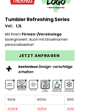
Tumbler Refreshing Series
Vol.:
1,1L
Mit Ihrem
Firmen-/Vereinslogo
lasergraviert. A
uch mit Einzelnamen
personalisierbar!
JETZT ANFRAGEN
+
kostenlose
Design- vorschläge
erhalten
10Stk.
50Stk.
100Stk.
22,50 €
21,25 €
20,50 €